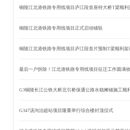
铜陵江北港铁路专用线项目庐江段首座特大桥T梁顺利
铜陵江北港铁路专用线项目正式启动铺轨
铜陵江北港铁路专用线项目庐江段首片预制T梁顺利架
最后一户拆除！江北港铁路专用线项目征迁工作圆满
G3铜陵长江公铁大桥北引桥保通公路水稳摊铺施工顺
G347汤沟治超站项目隆重举行综合楼封顶仪式