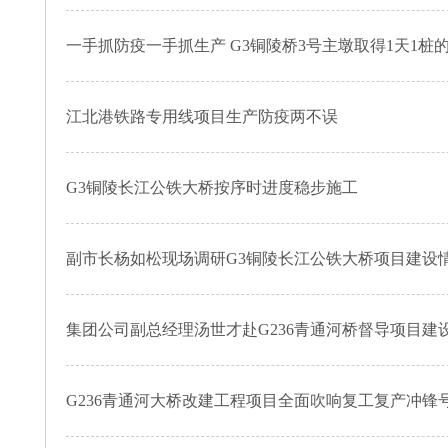
一手抓防疫一手抓生产 G3铜陵桥3号主墩取得1天1桩
江北港铁路专用线项目生产防疫两不误
G3铜陵长江公铁大桥按序时进度稳步施工
副市长杨如松现场调研G3铜陵长江公铁大桥项目建设
集团公司副总经理汤世才赴G236青通河桥督导项目建
G236青通河大桥改建工程项目全面吹响复工复产冲锋