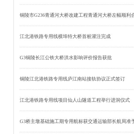
铜陵市G236青通河大桥改建工程青通河大桥左幅顺利
江北港铁路专用线横埠特大桥首桩灌注完成
G3铜陵长江公铁大桥洪水影响评价报告获批
铜陵江北港铁路专用线庐江南站接轨协议正式签订
江北港铁路专用线项目仙人山隧道工程举行进洞仪式
G3桥主墩基础施工期专用航标获交通运输部长航局准