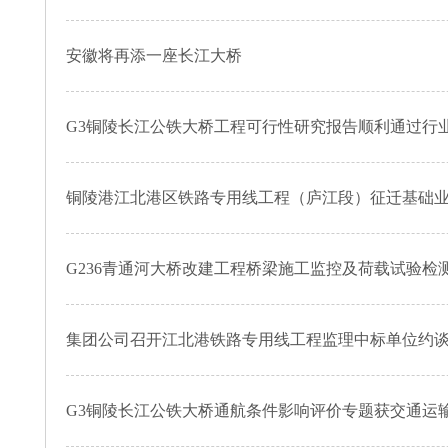
安徽将再添一座长江大桥
G3铜陵长江公铁大桥工程可行性研究报告顺利通过行
铜陵港江北港区铁路专用线工程（庐江段）征迁基础
G236青通河大桥改建工程桥梁施工监控及荷载试验检
集团公司召开江北港铁路专用线工程监理中标单位约
G3铜陵长江公铁大桥通航条件影响评价专题获交通运