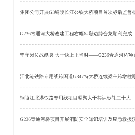
集团公司开展G3铜陵长江公铁大桥项目首次标后监督
G236青通河大桥改建工程右幅6#墩边跨合龙顺利完成
坚守岗位战酷暑 大干快上正当时——G236青通河桥
江北港铁路专用线跨国道G347特大桥连续梁主跨墩柱
铜陵江北港铁路专用线项目凝聚大干共识献礼二十大
G236青通河桥项目开展消防安全知识培训及应急救援