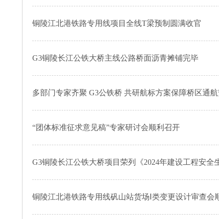
铜陵江北港铁路专用线项目全线T梁预制圆满收官
G3铜陵长江公铁大桥主线公路桥面沥青摊铺完毕
多部门专家齐聚 G3公铁桥 共研航标方案保障桥区通
“团体标准征求意见稿”专家研讨会顺利召开
G3铜陵长江公铁大桥项目荣列《2024年建设工程安
铜陵江北港铁路专用线矾山站货场Ⅰ类变更设计审查会