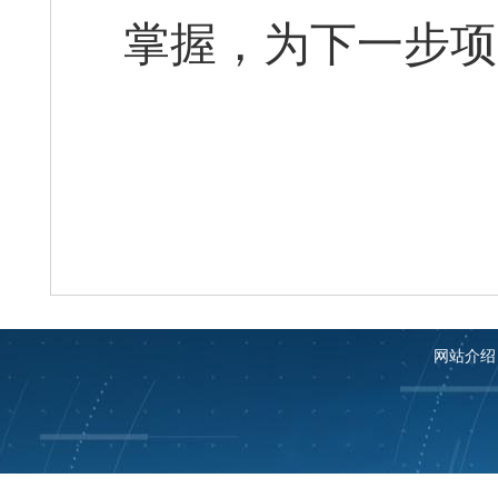
掌握，为下一步项
网站介绍