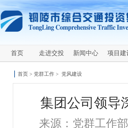
首页
走进交投
新闻中心
项目建
首页
>
党群工作
>
党风建设
集团公司领导
来源：党群工作部 