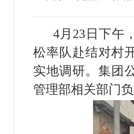
4月23日下午
松率队赴结对村
实地调研。集团
管理部相关部门负